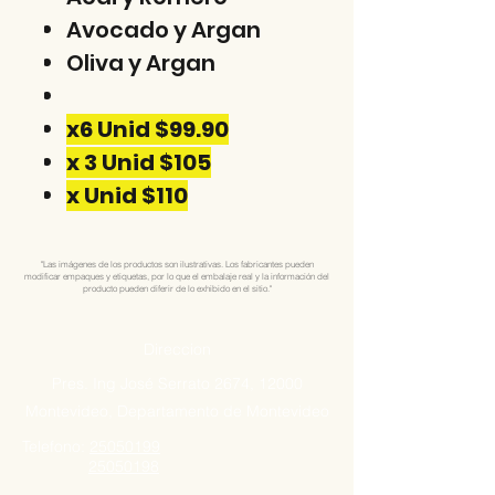
Avocado y Argan
Oliva y Argan
x6 Unid $99.90
x 3 Unid $105
x Unid $110
"Las imágenes de los productos son ilustrativas. Los fabricantes pueden
modificar empaques y etiquetas, por lo que el embalaje real y la información del
producto pueden diferir de lo exhibido en el sitio."
Direccion
Pres. Ing José Serrato 2674, 12000
Montevideo, Departamento de Montevideo
Telefono:
25050199
25050198