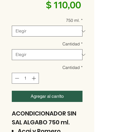
Precio
$ 110,00
750 ml.
*
Cantidad
*
Cantidad
*
Agregar al carrito
ACONDICIONADOR SIN
SAL ALGABO 750 ml.
Acai y Romero