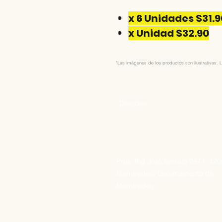
x 6 Unidades $31.9
x Unidad $32.90
"Las imágenes de los productos son ilustrativas. L
Direccion
Pres. Ing José Serrato 2674, 12
Montevideo, Departamento de
Montevideo