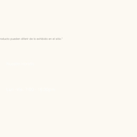
ducto pueden diferir de lo exhibido en el sitio."
Nuestro Horario
Lun -Vie: 7:00 - 16:30pm