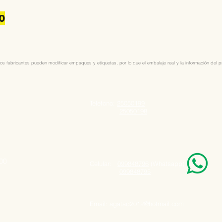
0
os fabricantes pueden modificar empaques y etiquetas, por lo que el embalaje real y la información del pro
Telefono:
25050199
25050198
000
Celular:
099848796
(Whatsapp)
099848795
Email:
agatad2012@hotmail.com