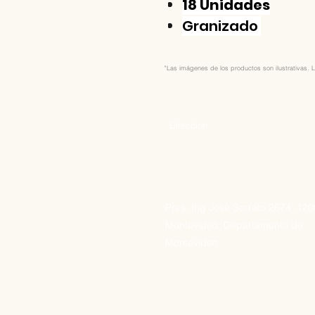
18 Unidades
Granizado
"Las imágenes de los productos son ilustrativas. L
Direccion
Pres. Ing José Serrato 2674, 12
Montevideo, Departamento de
Montevideo