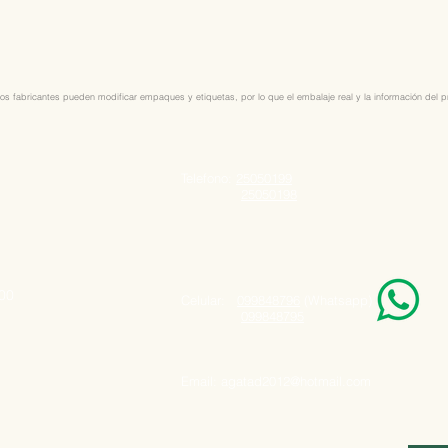
os fabricantes pueden modificar empaques y etiquetas, por lo que el embalaje real y la información del pro
Telefono:
25050199
25050198
000
Celular:
099848796
(Whatsapp)
099848795
Email:
agatad2012@hotmail.com