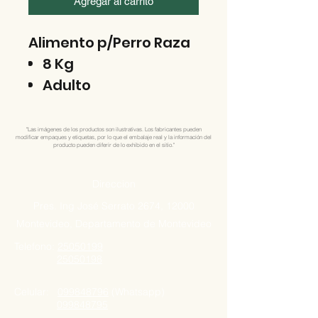
Agregar al carrito
Alimento p/Perro Raza
8 Kg
Adulto
"Las imágenes de los productos son ilustrativas. Los fabricantes pueden
modificar empaques y etiquetas, por lo que el embalaje real y la información del
producto pueden diferir de lo exhibido en el sitio."
Direccion
Pres. Ing José Serrato 2674, 12000
Montevideo, Departamento de Montevideo
Telefono:
25050199
25050198
Celular:
099848796
(Whatsapp)
099848795