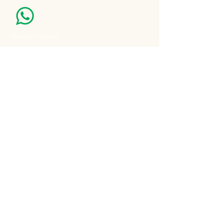
Nuestro Horario
Lun -Vie: 7:00 - 16:30pm
Email:
agatad2012@hotmail.com
Recibe Ofertas y Promociones especiales