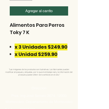
Agregar al carrito
Alimentos Para Perros
Toky 7 K
x 3 Unidades $249.90
x Unidad $259.90
"Las imágenes de los productos son ilustrativas. Los fabricantes pueden
modificar empaques y etiquetas, por lo que el embalaje real y la información del
producto pueden diferir de lo exhibido en el sitio."
Direccion
Pres. Ing José Serrato 2674, 12000
Montevideo, Departamento de Montevideo