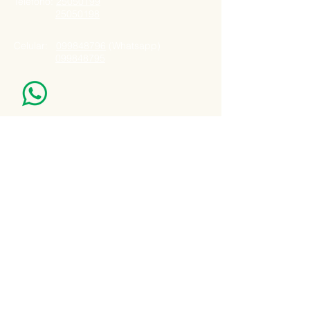
Telefono:
25050199
25050198
Celular:
099848796
(Whatsapp)
099848795
Nuestro Horario
Lun -Vie: 7:00 - 16:30pm
Email:
agatad2012@hotmail.com