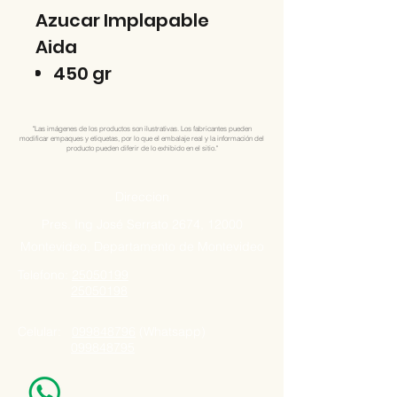
Azucar Implapable
Aida
450 gr
"Las imágenes de los productos son ilustrativas. Los fabricantes pueden
modificar empaques y etiquetas, por lo que el embalaje real y la información del
producto pueden diferir de lo exhibido en el sitio."
Direccion
Pres. Ing José Serrato 2674, 12000
Montevideo, Departamento de Montevideo
Telefono:
25050199
25050198
Celular:
099848796
(Whatsapp)
099848795