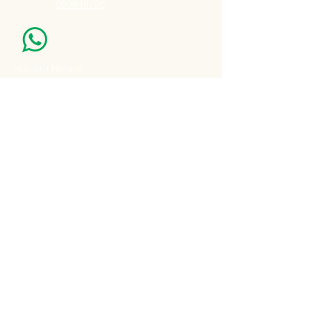
099848795
Nuestro Horario
Lun -Vie: 7:00 - 16:30pm
Email:
agatad2012@hotmail.com