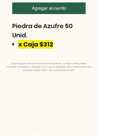
Agregar al carrito
Piedra de Azufre 50
Unid.
x Caja $312
"Las imágenes de los productos son ilustrativas. Los fabricantes pueden
modificar empaques y etiquetas, por lo que el embalaje real y la información del
producto pueden diferir de lo exhibido en el sitio."
Direccion
Pres. Ing José Serrato 2674, 12000
Montevideo, Departamento de Montevideo
Telefono:
25050199
25050198
Celular:
099848796
(Whatsapp)