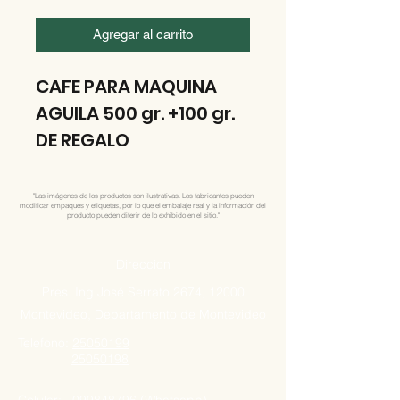
Agregar al carrito
CAFE PARA MAQUINA
AGUILA 500 gr. +100 gr.
DE REGALO
"Las imágenes de los productos son ilustrativas. Los fabricantes pueden
modificar empaques y etiquetas, por lo que el embalaje real y la información del
producto pueden diferir de lo exhibido en el sitio."
Direccion
Pres. Ing José Serrato 2674, 12000
Montevideo, Departamento de Montevideo
Telefono:
25050199
25050198