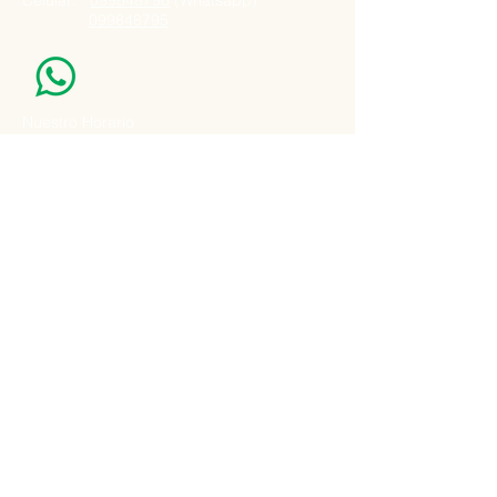
Celular:
099848796
(Whatsapp)
099848795
Nuestro Horario
Lun -Vie: 7:00 - 16:30pm
Email:
agatad2012@hotmail.com