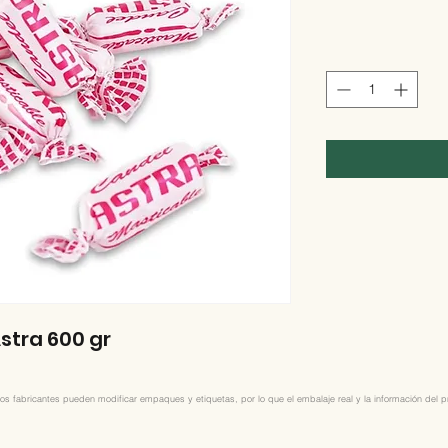
stra 600 gr
os fabricantes pueden modificar empaques y etiquetas, por lo que el embalaje real y la información del pro