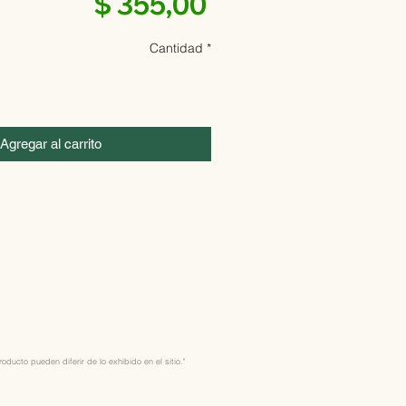
Precio
$ 355,00
Cantidad
*
Agregar al carrito
ducto pueden diferir de lo exhibido en el sitio."