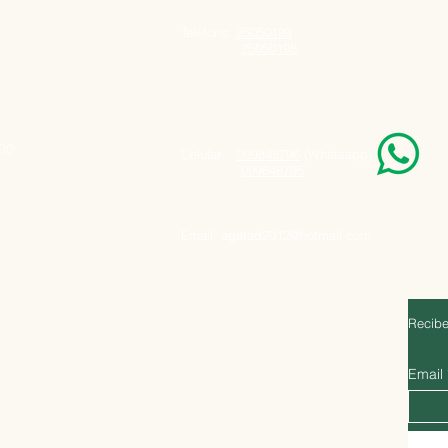
Telefono:
25050199
25050198
000
Celular:
099848796
(Whatsapp)
099848795
Email:
agatad2012@hotmail.com
Recibe
Email