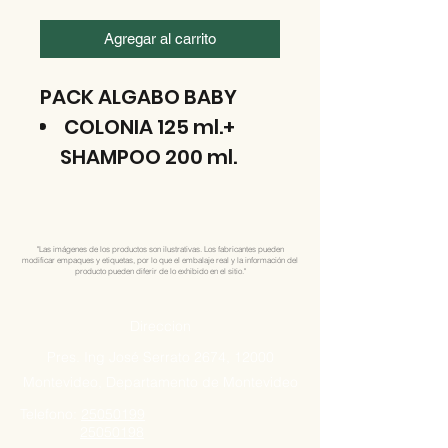
Agregar al carrito
PACK ALGABO BABY
COLONIA 125 ml.+
SHAMPOO 200 ml.
"Las imágenes de los productos son ilustrativas. Los fabricantes pueden
modificar empaques y etiquetas, por lo que el embalaje real y la información del
producto pueden diferir de lo exhibido en el sitio."
Direccion
Pres. Ing José Serrato 2674, 12000
Montevideo, Departamento de Montevideo
Telefono:
25050199
25050198