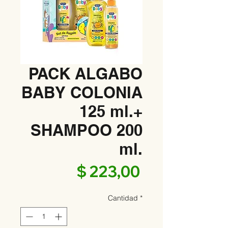
PACK ALGABO
BABY COLONIA
125 ml.+
SHAMPOO 200
ml.
Precio
$ 223,00
Cantidad
*