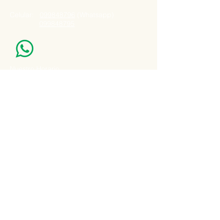
Celular:
099848796
(Whatsapp)
099848795
Nuestro Horario
Lun -Vie: 7:00 - 16:30pm
Email:
agatad2012@hotmail.com