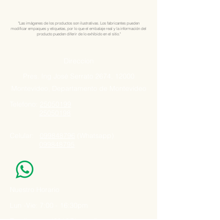
"Las imágenes de los productos son ilustrativas. Los fabricantes pueden
modificar empaques y etiquetas, por lo que el embalaje real y la información del
producto pueden diferir de lo exhibido en el sitio."
Direccion
Pres. Ing José Serrato 2674, 12000
Montevideo, Departamento de Montevideo
Telefono:
25050199
25050198
Celular:
099848796
(Whatsapp)
099848795
Nuestro Horario
Lun -Vie: 7:00 - 16:30pm