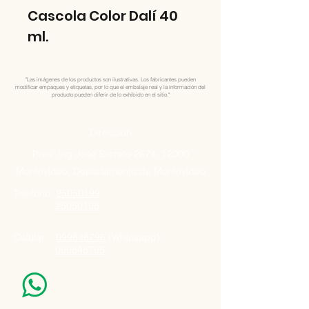
Cascola Color Dalí 40
ml.
"Las imágenes de los productos son ilustrativas. Los fabricantes pueden
modificar empaques y etiquetas, por lo que el embalaje real y la información del
producto pueden diferir de lo exhibido en el sitio."
Direccion
Pres. Ing José Serrato 2674, 12000
Montevideo, Departamento de Montevideo
Telefono:
25050199
25050198
Celular:
099848796
(Whatsapp)
099848795