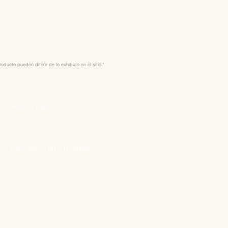
ducto pueden diferir de lo exhibido en el sitio."
Nuestro Horario
Lun -Vie: 7:00 - 16:30pm