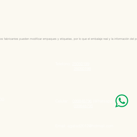
os fabricantes pueden modificar empaques y etiquetas, por lo que el embalaje real y la información del pro
Telefono:
25050199
25050198
000
Celular:
099848796
(Whatsapp)
099848795
Email:
agatad2012@hotmail.com