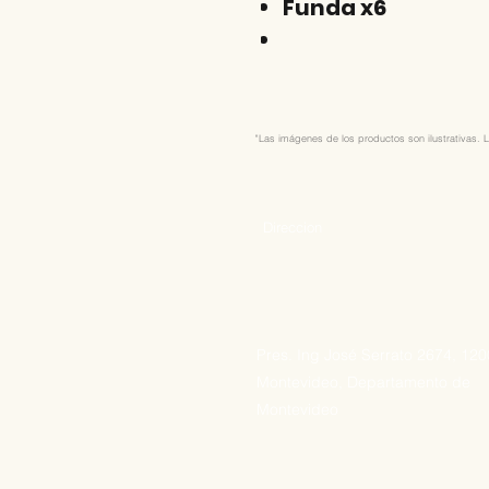
Funda x6
"Las imágenes de los productos son ilustrativas. L
Direccion
Pres. Ing José Serrato 2674, 12
Montevideo, Departamento de
Montevideo