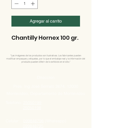
Agregar al carrito
Chantilly Hornex 100 gr.
"Las imágenes de los productos son ilustrativas. Los fabricantes pueden
modificar empaques y etiquetas, por lo que el embalaje real y la información del
producto pueden diferir de lo exhibido en el sitio."
Direccion
Pres. Ing José Serrato 2674, 12000
Montevideo, Departamento de Montevideo
Telefono:
25050199
25050198
Celular:
099848796
(Whatsapp)
099848795