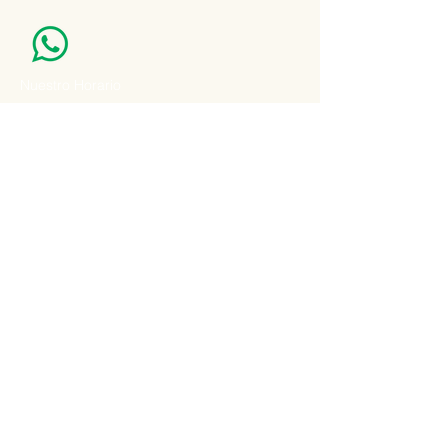
Nuestro Horario
Lun -Vie: 7:00 - 16:30pm
Email:
agatad2012@hotmail.com