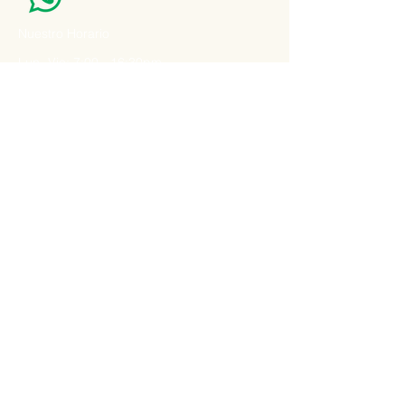
Nuestro Horario
Lun -Vie: 7:00 - 16:30pm
Email:
agatad2012@hotmail.com
Recibe Ofertas y Promociones especiales