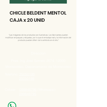
CHICLE BELDENT MENTOL
CAJA x 20 UNID
"Las imágenes de los productos son ilustrativas. Los fabricantes pueden
modificar empaques y etiquetas, por lo que el embalaje real y la información del
producto pueden diferir de lo exhibido en el sitio."
Direccion
Pres. Ing José Serrato 2674, 12000
Montevideo, Departamento de Montevideo
Telefono:
25050199
25050198
Celular:
099848796
(Whatsapp)
099848795