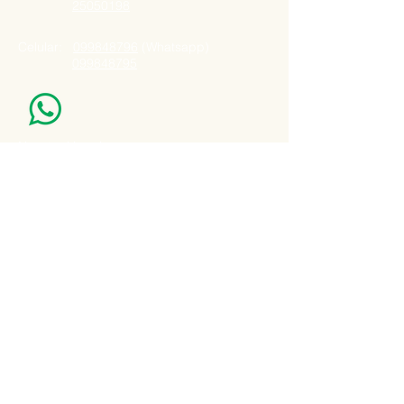
25050198
Celular:
099848796
(Whatsapp)
099848795
Nuestro Horario
Lun -Vie: 7:00 - 16:30pm
Email:
agatad2012@hotmail.com