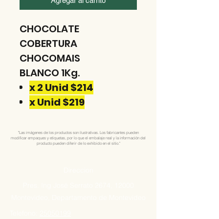
Agregar al carrito
CHOCOLATE
COBERTURA
CHOCOMAIS
BLANCO 1Kg.
x 2 Unid $214
x Unid $219
"Las imágenes de los productos son ilustrativas. Los fabricantes pueden
modificar empaques y etiquetas, por lo que el embalaje real y la información del
producto pueden diferir de lo exhibido en el sitio."
Direccion
Pres. Ing José Serrato 2674, 12000
Montevideo, Departamento de Montevideo
Telefono:
25050199