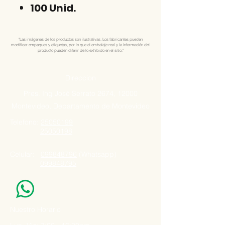
100 Unid.
"Las imágenes de los productos son ilustrativas. Los fabricantes pueden
modificar empaques y etiquetas, por lo que el embalaje real y la información del
producto pueden diferir de lo exhibido en el sitio."
Direccion
Pres. Ing José Serrato 2674, 12000
Montevideo, Departamento de Montevideo
Telefono:
25050199
25050198
Celular:
099848796
(Whatsapp)
099848795
Nuestro Horario