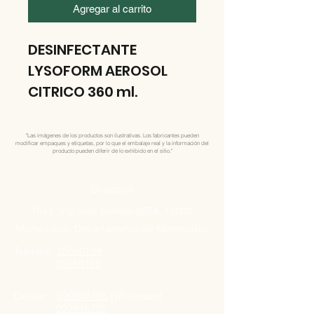
Agregar al carrito
DESINFECTANTE
LYSOFORM AEROSOL
CITRICO 360 ml.
"Las imágenes de los productos son ilustrativas. Los fabricantes pueden
modificar empaques y etiquetas, por lo que el embalaje real y la información del
producto pueden diferir de lo exhibido en el sitio."
Direccion
Pres. Ing José Serrato 2674, 12000
Montevideo, Departamento de Montevideo
Telefono:
25050199
25050198
Celular:
099848796
(Whatsapp)
099848795