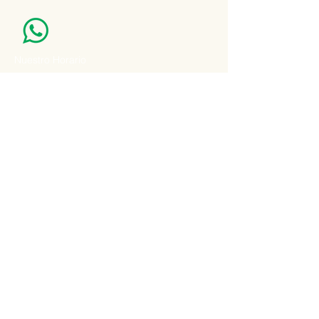
Nuestro Horario
Lun -Vie: 7:00 - 16:30pm
Email:
agatad2012@hotmail.com