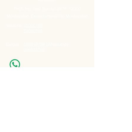
Pres. Ing José Serrato 2674, 12000
Montevideo, Departamento de Montevideo
Telefono:
25050199
25050198
Celular:
099848796
(Whatsapp)
099848795
Nuestro Horario
Lun -Vie: 7:00 - 16:30pm
Email:
agatad2012@hotmail.com