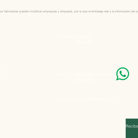
os fabricantes pueden modificar empaques y etiquetas, por lo que el embalaje real y la información del pro
Telefono:
25050199
25050198
000
Celular:
099848796
(Whatsapp)
099848795
Email:
agatad2012@hotmail.com
Recibe