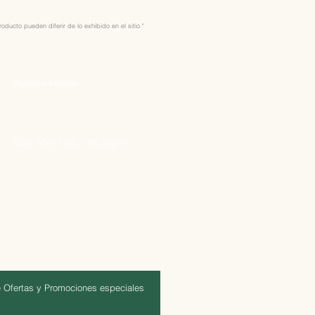
ducto pueden diferir de lo exhibido en el sitio."
Nuestro Horario
Lun -Vie: 7:00 - 16:30pm
 Ofertas y Promociones especiales