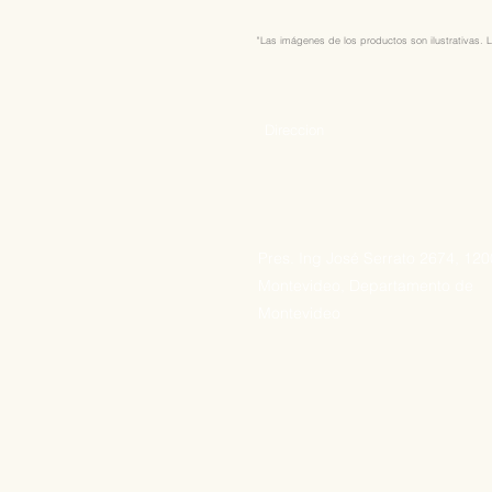
"Las imágenes de los productos son ilustrativas. L
Direccion
Pres. Ing José Serrato 2674, 12
Montevideo, Departamento de
Montevideo