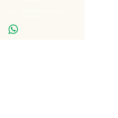
Celular:
099848796
(Whatsapp)
099848795
Nuestro Horario
Lun -Vie: 7:00 - 16:30pm
Email:
agatad2012@hotmail.com