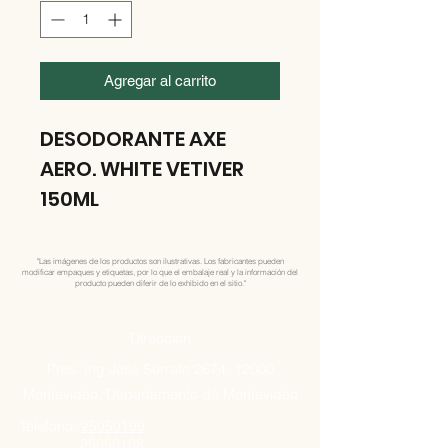
Agregar al carrito
DESODORANTE AXE
AERO. WHITE VETIVER
150ML
"Las imágenes de los productos son ilustrativas. Los fabricantes pueden
modificar empaques y etiquetas, por lo que el embalaje real y la información del
producto pueden diferir de lo exhibido en el sitio."
Direccion
Pres. Ing José Serrato 2674, 12000
Montevideo, Departamento de Montevideo
Telefono:
25050199
25050198