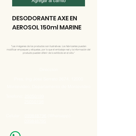
Agregar al carrito
DESODORANTE AXE EN
AEROSOL 150ml MARINE
"Las imágenes de los productos son ilustrativas. Los fabricantes pueden
modificar empaques y etiquetas, por lo que el embalaje real y la información del
producto pueden diferir de lo exhibido en el sitio."
Direccion
Pres. Ing José Serrato 2674, 12000
Montevideo, Departamento de Montevideo
Telefono:
25050199
25050198
Celular:
099848796
(Whatsapp)
099848795