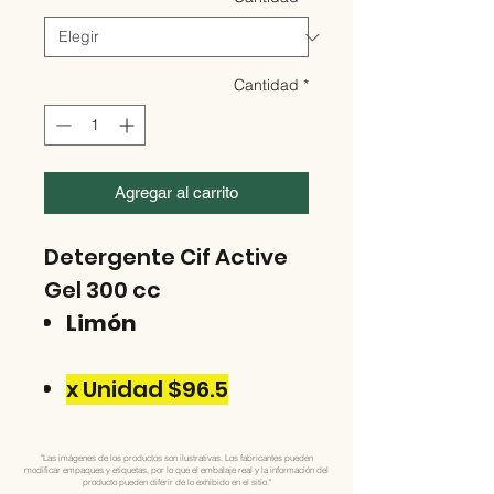
Cantidad
*
Agregar al carrito
Detergente Cif Active
Gel 300 cc
Limón
x Unidad $96.5
"Las imágenes de los productos son ilustrativas. Los fabricantes pueden
modificar empaques y etiquetas, por lo que el embalaje real y la información del
producto pueden diferir de lo exhibido en el sitio."