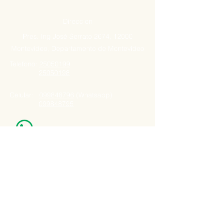
Direccion
Pres. Ing José Serrato 2674, 12000
Montevideo, Departamento de Montevideo
Telefono:
25050199
25050198
Celular:
099848796
(Whatsapp)
099848795
Nuestro Horario
Lun -Vie: 7:00 - 16:30pm
Email:
agatad2012@hotmail.com