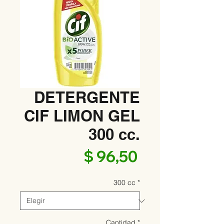
DETERGENTE
CIF LIMON GEL
300 cc.
Precio
$ 96,50
300 cc
*
Cantidad
*