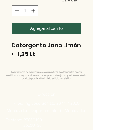
Cantidad
*
Agregar al carrito
Detergente Jane Limón
1,25 Lt
"Las imágenes de los productos son ilustrativas. Los fabricantes pueden
modificar empaques y etiquetas, por lo que el embalaje real y la información del
producto pueden diferir de lo exhibido en el sitio."
Direccion
Pres. Ing José Serrato 2674, 12000
Montevideo, Departamento de Montevideo
Telefono:
25050199
25050198