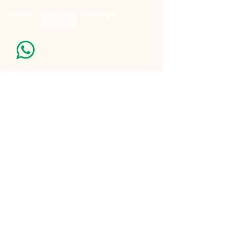
Celular:
099848796
(Whatsapp)
099848795
Nuestro Horario
Lun -Vie: 7:00 - 16:30pm
Email:
agatad2012@hotmail.com