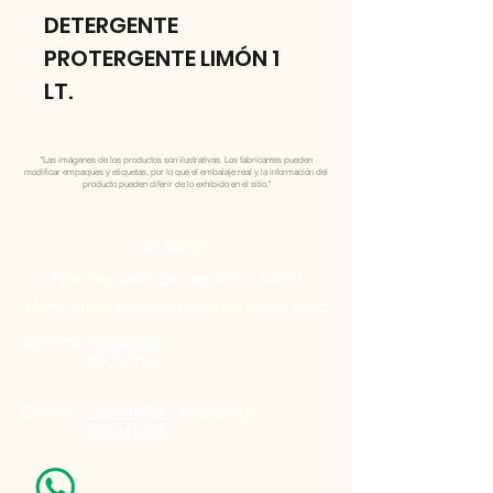
DETERGENTE
PROTERGENTE LIMÓN 1
LT.
"Las imágenes de los productos son ilustrativas. Los fabricantes pueden
modificar empaques y etiquetas, por lo que el embalaje real y la información del
producto pueden diferir de lo exhibido en el sitio."
Direccion
Pres. Ing José Serrato 2674, 12000
Montevideo, Departamento de Montevideo
Telefono:
25050199
25050198
Celular:
099848796
(Whatsapp)
099848795