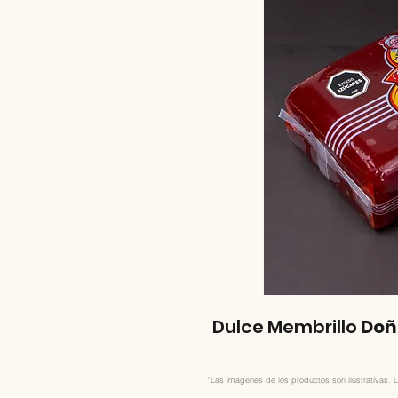
Dulce Membrillo
Doñ
"Las imágenes de los productos son ilustrativas. L