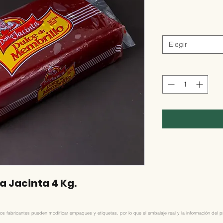
Elegir
a Jacinta 4 Kg.
os fabricantes pueden modificar empaques y etiquetas, por lo que el embalaje real y la información del pro