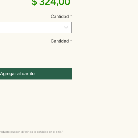
Precio
$ 324,00
Cantidad
*
Cantidad
*
Agregar al carrito
ducto pueden diferir de lo exhibido en el sitio."