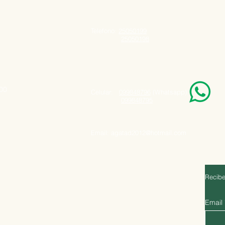
Telefono:
25050199
25050198
000
Celular:
099848796
(Whatsapp)
099848795
Email:
agatad2012@hotmail.com
Recibe
Email