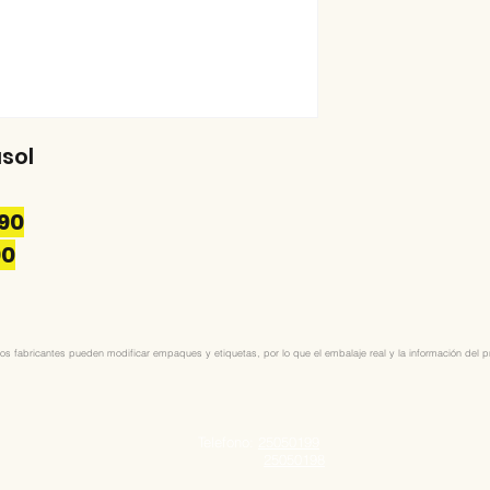
asol
.90
90
os fabricantes pueden modificar empaques y etiquetas, por lo que el embalaje real y la información del pro
Telefono:
25050199
25050198