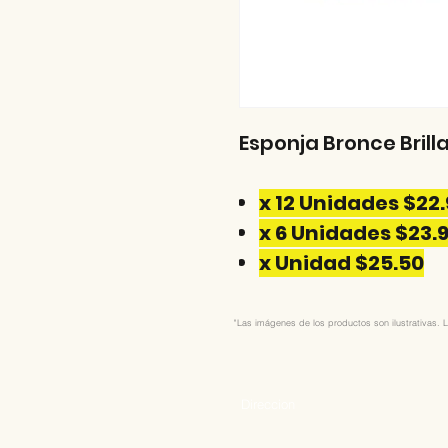
Esponja Bronce Brill
x 12 Unidades $22
x 6 Unidades $23.
x Unidad $25.50
"Las imágenes de los productos son ilustrativas. L
Direccion