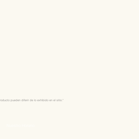
ducto pueden diferir de lo exhibido en el sitio."
Nuestro Horario