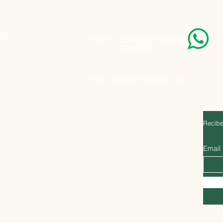
000
Celular:
099848796
(Whatsapp)
099848795
Email:
agatad2012@hotmail.com
Recibe
Email