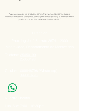
"Las imágenes de los productos son ilustrativas. Los fabricantes pueden
modificar empaques y etiquetas, por lo que el embalaje real y la información del
producto pueden diferir de lo exhibido en el sitio."
Direccion
Pres. Ing José Serrato 2674, 12000
Montevideo, Departamento de Montevideo
Telefono:
25050199
25050198
Celular:
099848796
(Whatsapp)
099848795
Nuestro Horario
Lun -Vie: 7:00 - 16:30pm