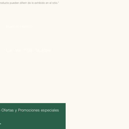
ducto pueden diferir de lo exhibido en el sitio."
Nuestro Horario
Lun -Vie: 7:00 - 16:30pm
 Ofertas y Promociones especiales