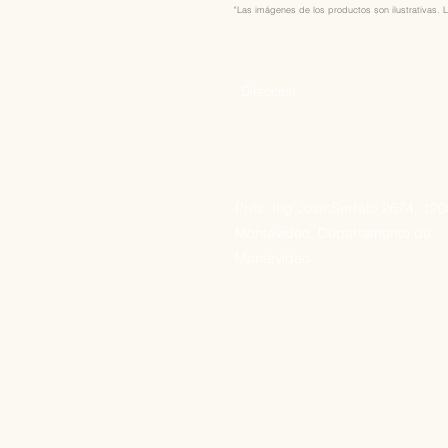
"Las imágenes de los productos son ilustrativas. L
Direccion
Pres. Ing José Serrato 2674, 12
Montevideo, Departamento de
Montevideo