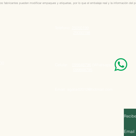
os fabricantes pueden modificar empaques y etiquetas, por lo que el embalaje real y la información del pro
Telefono:
25050199
25050198
000
Celular:
099848796
(Whatsapp)
099848795
Email:
agatad2012@hotmail.com
Recibe
Email