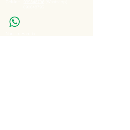
Celular:
099848796
(Whatsapp)
099848795
Nuestro Horario
Lun -Vie: 7:00 - 16:30pm
Email:
agatad2012@hotmail.com