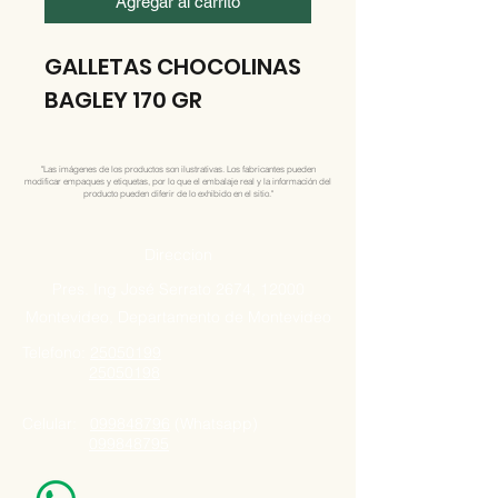
Agregar al carrito
GALLETAS CHOCOLINAS
BAGLEY 170 GR
"Las imágenes de los productos son ilustrativas. Los fabricantes pueden
modificar empaques y etiquetas, por lo que el embalaje real y la información del
producto pueden diferir de lo exhibido en el sitio."
Direccion
Pres. Ing José Serrato 2674, 12000
Montevideo, Departamento de Montevideo
Telefono:
25050199
25050198
Celular:
099848796
(Whatsapp)
099848795