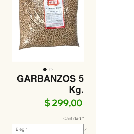
GARBANZOS 5
Kg.
Precio
$ 299,00
Cantidad
*