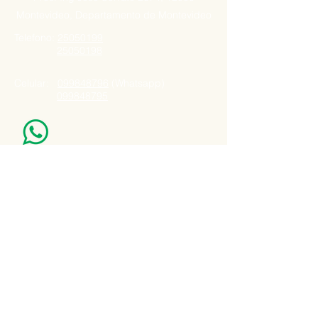
Montevideo, Departamento de Montevideo
Telefono:
25050199
25050198
Celular:
099848796
(Whatsapp)
099848795
Nuestro Horario
Lun -Vie: 7:00 - 16:30pm
Email:
agatad2012@hotmail.com