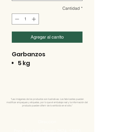
Cantidad
*
Agregar al carrito
Garbanzos
5 kg
"Las imágenes de los productos son ilustrativas. Los fabricantes pueden
modificar empaques y etiquetas, por lo que el embalaje real y la información del
producto pueden diferir de lo exhibido en el sitio."
Direccion
Pres. Ing José Serrato 2674, 12000