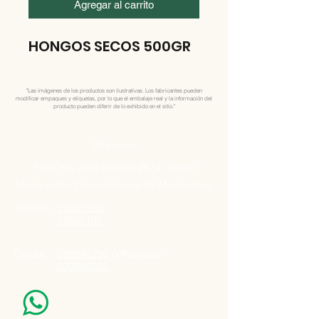
Agregar al carrito
HONGOS SECOS 500GR
"Las imágenes de los productos son ilustrativas. Los fabricantes pueden
modificar empaques y etiquetas, por lo que el embalaje real y la información del
producto pueden diferir de lo exhibido en el sitio."
Direccion
Pres. Ing José Serrato 2674, 12000
Montevideo, Departamento de Montevideo
Telefono:
25050199
25050198
Celular:
099848796
(Whatsapp)
099848795