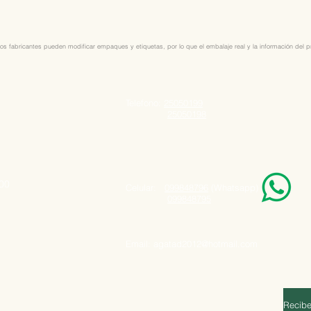
os fabricantes pueden modificar empaques y etiquetas, por lo que el embalaje real y la información del pro
Telefono:
25050199
25050198
000
Celular:
099848796
(Whatsapp)
099848795
Email:
agatad2012@hotmail.com
Recibe