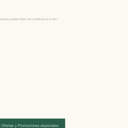
ducto pueden diferir de lo exhibido en el sitio."
Nuestro Horario
Lun -Vie: 7:00 - 16:30pm
 Ofertas y Promociones especiales