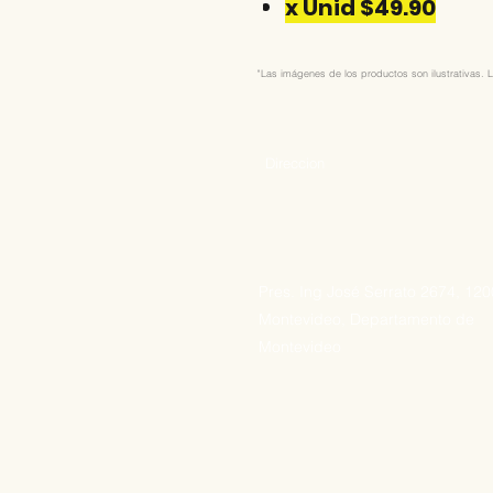
x Unid $49.90
"Las imágenes de los productos son ilustrativas. L
Direccion
Pres. Ing José Serrato 2674, 12
Montevideo, Departamento de
Montevideo