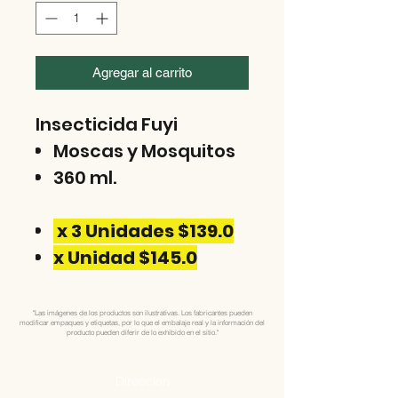
Agregar al carrito
Insecticida Fuyi
Moscas y Mosquitos
360 ml.
x 3 Unidades $139.0
x Unidad $145.0
"Las imágenes de los productos son ilustrativas. Los fabricantes pueden
modificar empaques y etiquetas, por lo que el embalaje real y la información del
producto pueden diferir de lo exhibido en el sitio."
Direccion