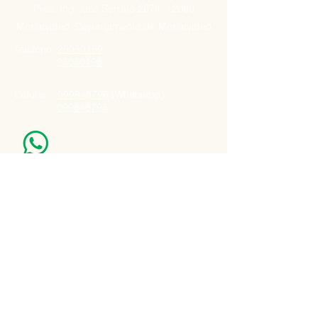
Pres. Ing José Serrato 2674, 12000
Montevideo, Departamento de Montevideo
Telefono:
25050199
25050198
Celular:
099848796
(Whatsapp)
099848795
Nuestro Horario
Lun -Vie: 7:00 - 16:30pm
Email:
agatad2012@hotmail.com