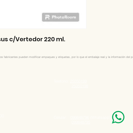
s c/Vertedor 220 ml.
os fabricantes pueden modificar empaques y etiquetas, por lo que el embalaje real y la información del pro
Telefono:
25050199
25050198
000
Celular:
099848796
(Whatsapp)
099848795