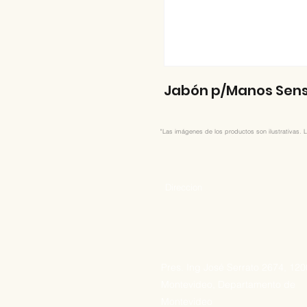
Jabón p/Manos Sensu
"Las imágenes de los productos son ilustrativas. L
Direccion
Pres. Ing José Serrato 2674, 12
Montevideo, Departamento de
Montevideo