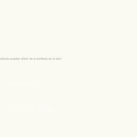
ducto pueden diferir de lo exhibido en el sitio."
Nuestro Horario
Lun -Vie: 7:00 - 16:30pm