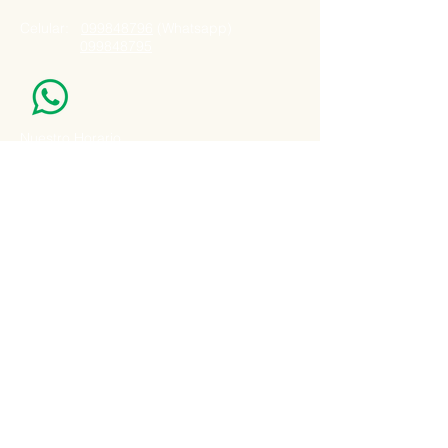
Celular:
099848796
(Whatsapp)
099848795
Nuestro Horario
Lun -Vie: 7:00 - 16:30pm
Email:
agatad2012@hotmail.com