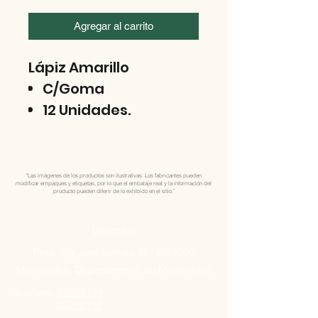
Agregar al carrito
Lápiz Amarillo
C/Goma
12 Unidades.
"Las imágenes de los productos son ilustrativas. Los fabricantes pueden
modificar empaques y etiquetas, por lo que el embalaje real y la información del
producto pueden diferir de lo exhibido en el sitio."
Direccion
Pres. Ing José Serrato 2674, 12000
Montevideo, Departamento de Montevideo
Telefono:
25050199
25050198