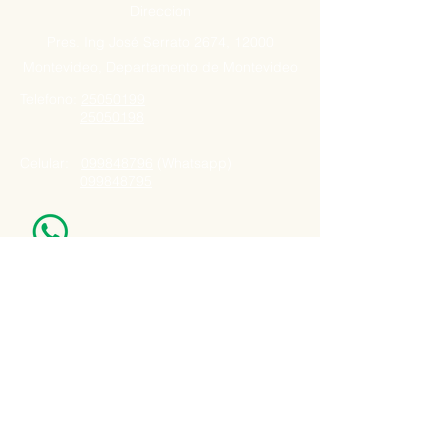
Direccion
Pres. Ing José Serrato 2674, 12000
Montevideo, Departamento de Montevideo
Telefono:
25050199
25050198
Celular:
099848796
(Whatsapp)
099848795
Nuestro Horario
Lun -Vie: 7:00 - 16:30pm
Email:
agatad2012@hotmail.com