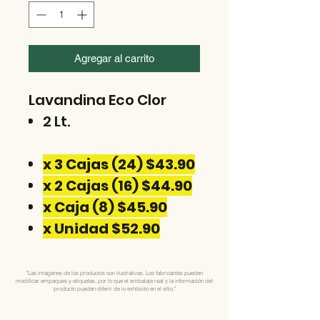
Agregar al carrito
Lavandina Eco Clor
2 Lt.
x 3 Cajas (24) $43.90
x 2 Cajas (16) $44.90
x Caja (8) $45.90
x Unidad $52.90
"Las imágenes de los productos son ilustrativas. Los fabricantes pueden
modificar empaques y etiquetas, por lo que el embalaje real y la información del
producto pueden diferir de lo exhibido en el sitio."