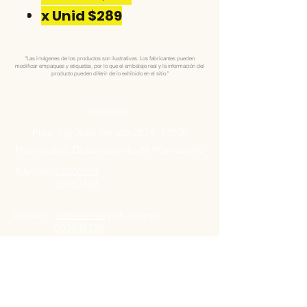
x Unid $289
"Las imágenes de los productos son ilustrativas. Los fabricantes pueden
modificar empaques y etiquetas, por lo que el embalaje real y la información del
producto pueden diferir de lo exhibido en el sitio."
Direccion
Pres. Ing José Serrato 2674, 12000
Montevideo, Departamento de Montevideo
Telefono:
25050199
25050198
Celular:
099848796
(Whatsapp)
099848795
Nuestro Horario