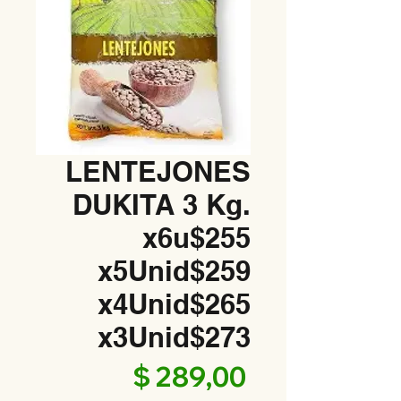
LENTEJONES
DUKITA 3 Kg.
x6u$255
x5Unid$259
x4Unid$265
x3Unid$273
Precio
$ 289,00