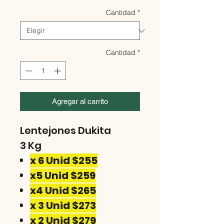
Cantidad
*
Cantidad
*
Agregar al carrito
Lentejones Dukita
3 Kg
x 6 Unid $255
x5 Unid $259
x4 Unid $265
x 3 Unid $273
x 2 Unid $279