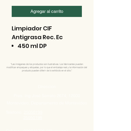
Agregar al carrito
Limpiador CIF
Antigrasa Rec. Ec
450 ml DP
"Las imágenes de los productos son ilustrativas. Los fabricantes pueden
modificar empaques y etiquetas, por lo que el embalaje real y la información del
producto pueden diferir de lo exhibido en el sitio."
Direccion
Pres. Ing José Serrato 2674, 12000
Montevideo, Departamento de Montevideo
Telefono:
25050199
25050198