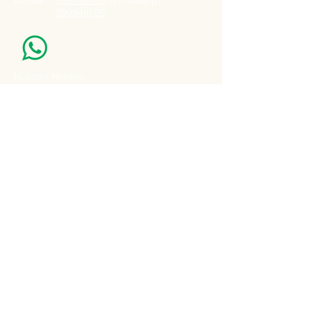
Celular:
099848796
(Whatsapp)
099848795
Nuestro Horario
Lun -Vie: 7:00 - 16:30pm
Email:
agatad2012@hotmail.com