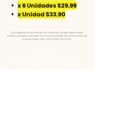
x 6 Unidades $29.99
x Unidad $33.90
"Las imágenes de los productos son ilustrativas. Los fabricantes pueden
modificar empaques y etiquetas, por lo que el embalaje real y la información del
producto pueden diferir de lo exhibido en el sitio."
Direccion
Pres. Ing José Serrato 2674, 12000
Montevideo, Departamento de Montevideo
Telefono:
25050199
25050198
Celular:
099848796
(Whatsapp)
099848795