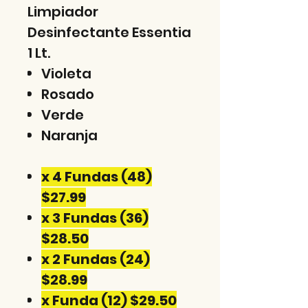
Limpiador
Desinfectante Essentia
1 Lt.
Violeta
Rosado
Verde
Naranja
x 4 Fundas (48)
$27.99
x 3 Fundas (36)
$28.50
x 2 Fundas (24)
$28.99
x Funda (12) $29.50