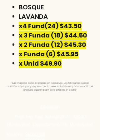
BOSQUE
LAVANDA
x4 Fund(24) $43.50
x 3 Funda (18) $44.50
x 2 Funda (12) $45.30
x Funda (6) $45.95
x Unid $49.90
"Las imágenes de los productos son ilustrativas. Los fabricantes pueden
modificar empaques y etiquetas, por lo que el embalaje real y la información del
producto pueden diferir de lo exhibido en el sitio."
Direccion
Pres. Ing José Serrato 2674, 12000
Montevideo, Departamento de Montevideo
Telefono:
25050199