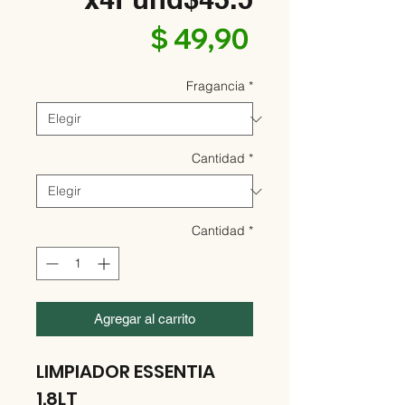
Precio
$ 49,90
Fragancia
*
Cantidad
*
Cantidad
*
Agregar al carrito
LIMPIADOR ESSENTIA
1.8LT