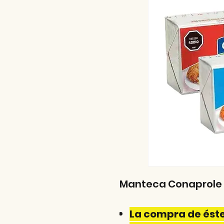
Manteca Conaprole 20
La compra de éste