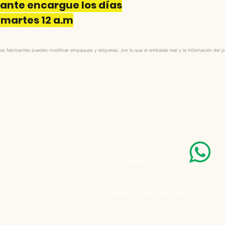
nte encargue los días
 martes 12 a.m
os fabricantes pueden modificar empaques y etiquetas, por lo que el embalaje real y la información del pro
Telefono:
25050199
25050198
000
Celular:
099848796
(Whatsapp)
099848795
Email:
agatad2012@hotmail.com