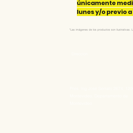
únicamente media
lunes y/o previo a
"Las imágenes de los productos son ilustrativas. L
Direccion
Pres. Ing José Serrato 2674, 12
Montevideo, Departamento de
Montevideo