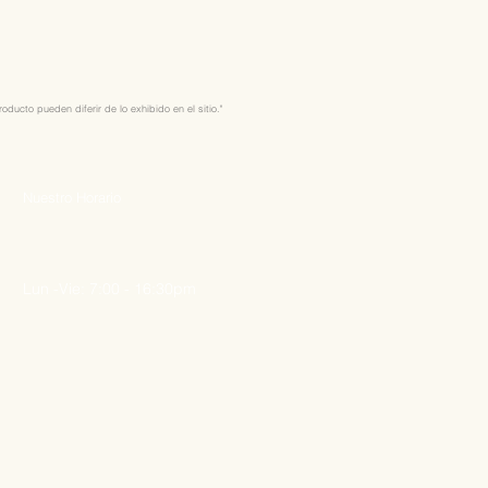
ducto pueden diferir de lo exhibido en el sitio."
Nuestro Horario
Lun -Vie: 7:00 - 16:30pm