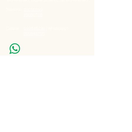
Montevideo, Departamento de Montevideo
Telefono:
25050199
25050198
Celular:
099848796
(Whatsapp)
099848795
Nuestro Horario
Lun -Vie: 7:00 - 16:30pm
Email:
agatad2012@hotmail.com