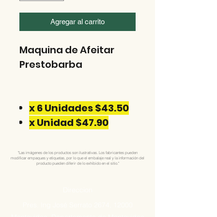
Agregar al carrito
Maquina de Afeitar
Prestobarba
x 6 Unidades $43.50
x Unidad $47.90
"Las imágenes de los productos son ilustrativas. Los fabricantes pueden
modificar empaques y etiquetas, por lo que el embalaje real y la información del
producto pueden diferir de lo exhibido en el sitio."
Direccion
Pres. Ing José Serrato 2674, 12000