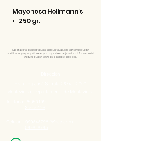
Mayonesa Hellmann's
250 gr.
"Las imágenes de los productos son ilustrativas. Los fabricantes pueden
modificar empaques y etiquetas, por lo que el embalaje real y la información del
producto pueden diferir de lo exhibido en el sitio."
Direccion
Pres. Ing José Serrato 2674, 12000
Montevideo, Departamento de Montevideo
Telefono:
25050199
25050198
Celular:
099848796
(Whatsapp)
099848795