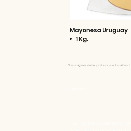
Mayonesa Uruguay
1 Kg.
"Las imágenes de los productos son ilustrativas. L
Direccion
Pres. Ing José Serrato 2674, 12
Montevideo, Departamento de