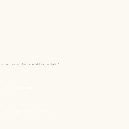
ducto pueden diferir de lo exhibido en el sitio."
Nuestro Horario
Lun -Vie: 7:00 - 16:30pm