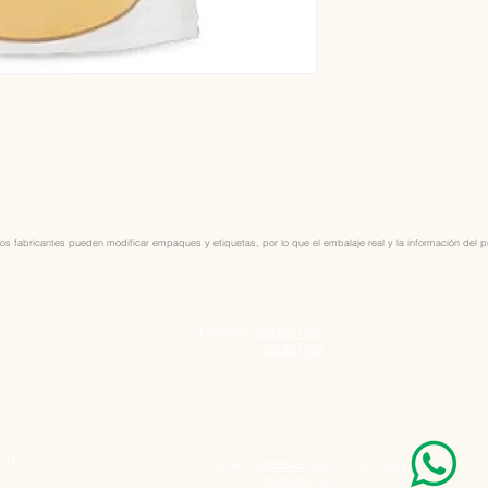
os fabricantes pueden modificar empaques y etiquetas, por lo que el embalaje real y la información del pro
Telefono:
25050199
25050198
000
Celular:
099848796
(Whatsapp)
099848795