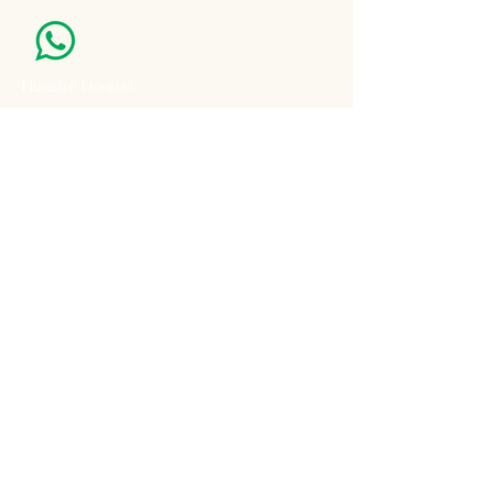
Nuestro Horario
Lun -Vie: 7:00 - 16:30pm
Email:
agatad2012@hotmail.com
Recibe Ofertas y Promociones especiales