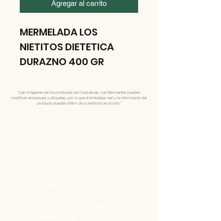
Agregar al carrito
MERMELADA LOS
NIETITOS DIETETICA
DURAZNO 400 GR
"Las imágenes de los productos son ilustrativas. Los fabricantes pueden
modificar empaques y etiquetas, por lo que el embalaje real y la información del
producto pueden diferir de lo exhibido en el sitio."
Direccion
Pres. Ing José Serrato 2674, 12000
Montevideo, Departamento de Montevideo
Telefono:
25050199
25050198
Celular:
099848796
(Whatsapp)
099848795