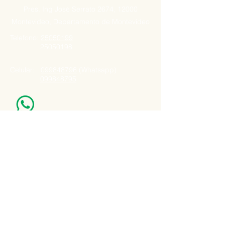
Pres. Ing José Serrato 2674, 12000
Montevideo, Departamento de Montevideo
Telefono:
25050199
25050198
Celular:
099848796
(Whatsapp)
099848795
Nuestro Horario
Lun -Vie: 7:00 - 16:30pm
Email:
agatad2012@hotmail.com