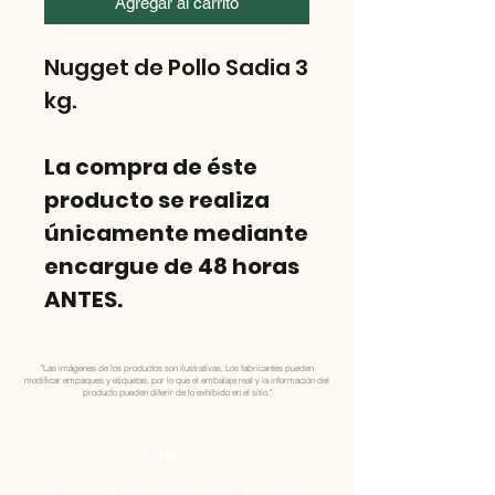
Agregar al carrito
Nugget de Pollo Sadia 3
kg.
La compra de éste
producto se realiza
únicamente mediante
encargue de 48 horas
ANTES.
"Las imágenes de los productos son ilustrativas. Los fabricantes pueden
modificar empaques y etiquetas, por lo que el embalaje real y la información del
producto pueden diferir de lo exhibido en el sitio."
Direccion
Pres. Ing José Serrato 2674, 12000