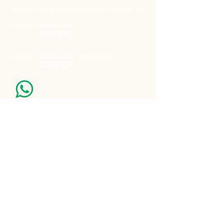
Montevideo, Departamento de Montevideo
Telefono:
25050199
25050198
Celular:
099848796
(Whatsapp)
099848795
Nuestro Horario
Lun -Vie: 7:00 - 16:30pm
Email:
agatad2012@hotmail.com