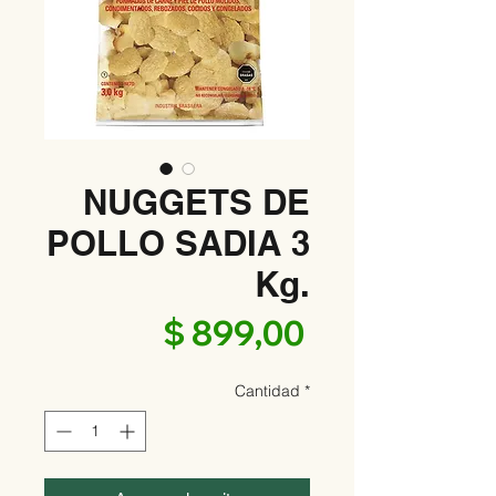
NUGGETS DE
POLLO SADIA 3
Kg.
Precio
$ 899,00
Cantidad
*