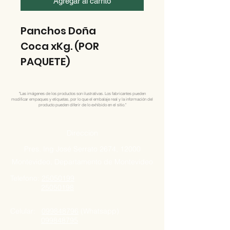
Agregar al carrito
Panchos Doña
Coca xKg. (POR
PAQUETE)
"Las imágenes de los productos son ilustrativas. Los fabricantes pueden
modificar empaques y etiquetas, por lo que el embalaje real y la información del
producto pueden diferir de lo exhibido en el sitio."
Direccion
Pres. Ing José Serrato 2674, 12000
Montevideo, Departamento de Montevideo
Telefono:
25050199
25050198
Celular:
099848796
(Whatsapp)
099848795