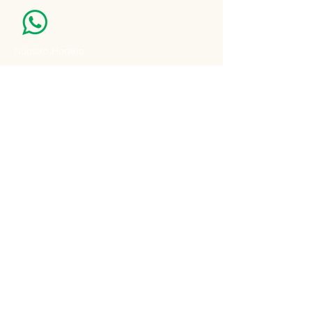
Nuestro Horario
Lun -Vie: 7:00 - 16:30pm
Email:
agatad2012@hotmail.com
Recibe Ofertas y Promociones especiales